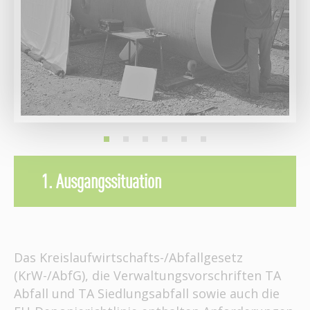
1. Ausgangssituation
Das Kreislaufwirtschafts-/Abfallgesetz
(KrW-/AbfG), die Verwaltungsvorschriften TA
Abfall und TA Siedlungsabfall sowie auch die