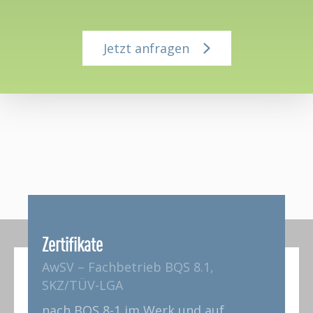
Jetzt anfragen
Zertifikate
AwSV – Fachbetrieb BQS 8.1,
SKZ/TÜV-LGA
nach BQS 8-1 im Werk und auf