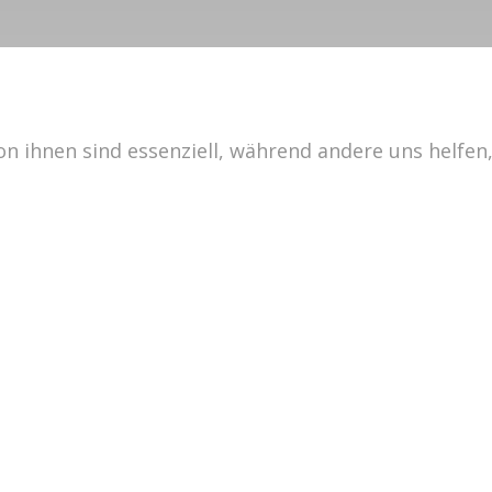
Ihre Telefonnummer
für einen kostenfreien Rückru
on ihnen sind essenziell, während andere uns helfen
Rückruftermin