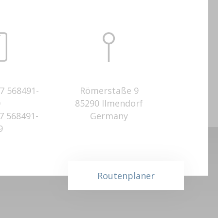
7 568491-
Römerstaße 9
0
85290 Ilmendorf
7 568491-
Germany
9
Routenplaner