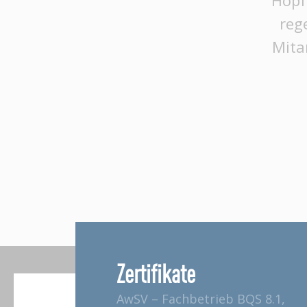
Hopf
reg
Mita
Zertifikate
AwSV – Fachbetrieb BQS 8.1,