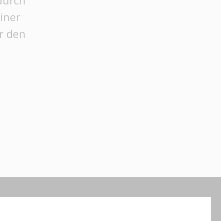
durch
iner
r den