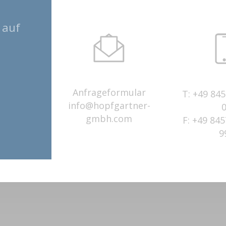
 auf
Anfrageformular
T:
+49 845
info@hopfgartner-
gmbh.com
F:
+49 845
9