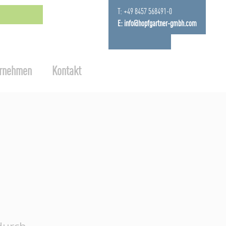
T:
+49 8457 568491-0
E:
info@hopfgartner-gmbh.com
rnehmen
Kontakt